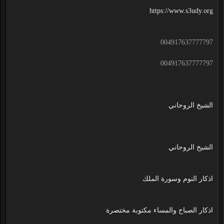
https://www.s3udy.org
004917637777797
004917637777797
الشيخ الروحاني
الشيخ الروحاني
اذكار النوم وسورة الملك
اذكار الصباح والمساء مكتوبة مختصرة