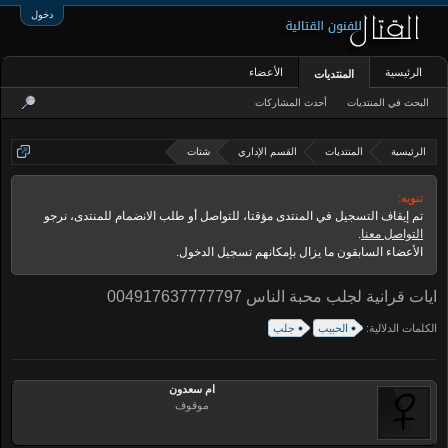
دخول
الرئيسية
الأعضاء
المنتديات
البحث في المنتديات
أحدث المشاركات
الرئيسية
المنتديات
القسم الإداري
شتات
تنويه:
تم إيقاف التسجيل في المنتدى مؤقتا، للتواصل أو طلب الانضمام للمنتدى، نرجو
التواصل معنا
.
الأعضاء السابقون ما يزال بإمكانهم تسجيل الدخول.
ايات قرانية لجلب محبة الناس 004917637777797
الكلمات الدلالية:
الحبيب
جلب
ام سعدون
موقوف