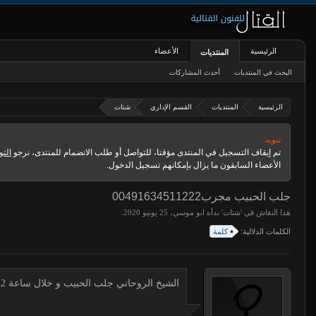
الرئيسية
الأعضاء
المنتديات
البحث في المنتديات
أحدث المشاركات
الرئيسية
المنتديات
القسم الإداري
شتات
تنويه:
تم إيقاف التسجيل في المنتدى مؤقتا، للتواصل أو طلب الانضمام للمنتدى، نرجو
التو
الأعضاء السابقون ما يزال بإمكانهم تسجيل الدخول.
جلب الحبيب مجرب00491634511222
هذا النقاش في '
شتات
' بدأه
ابو موسي
،
.
الكلمات الدلالية:
كلمة
الشيخ الروحاني جلب الحبيب و خلال ساعة 00491634511222 لجلب الحبيب