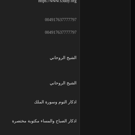
https://www.s3udy.org
004917637777797
004917637777797
الشيخ الروحاني
الشيخ الروحاني
اذكار النوم وسورة الملك
اذكار الصباح والمساء مكتوبة مختصرة