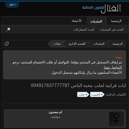
دخول
الرئيسية
الأعضاء
المنتديات
البحث في المنتديات
أحدث المشاركات
الرئيسية
المنتديات
القسم الإداري
شتات
تنويه:
تم إيقاف التسجيل في المنتدى مؤقتا، للتواصل أو طلب الانضمام للمنتدى، نرجو
التواصل معنا
.
الأعضاء السابقون ما يزال بإمكانهم تسجيل الدخول.
ايات قرانية لجلب محبة الناس 004917637777797
الكلمات الدلالية:
الحبيب
جلب
ام سعدون
موقوف