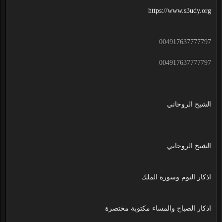
https://www.s3udy.org
004917637777797
004917637777797
الشيخ الروحاني
الشيخ الروحاني
اذكار النوم وسورة الملك
اذكار الصباح والمساء مكتوبة مختصرة