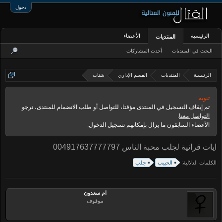
دخول
الرئيسية
الأعضاء
المنتديات
البحث في المنتديات
أحدث المشاركات
الرئيسية
المنتديات
القسم الإداري
شتات
تنويه:
تم إيقاف التسجيل في المنتدى مؤقتا، للتواصل أو طلب الانضمام للمنتدى، نرجو
التواصل معنا
.
الأعضاء السابقون ما يزال بإمكانهم تسجيل الدخول.
ايات قرانية لجلب محبة الناس 004917637777797
الكلمات الدلالية:
الحبيب
جلب
ام سعدون
موقوف