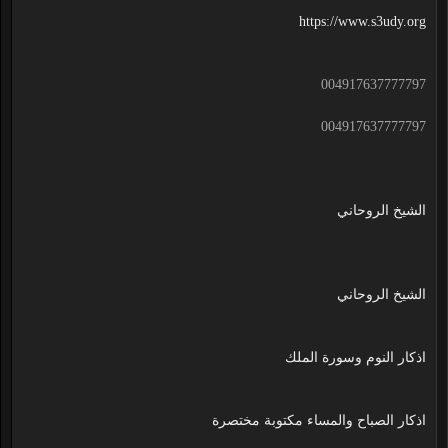
https://www.s3udy.org
004917637777797
004917637777797
الشيخ الروحاني
الشيخ الروحاني
اذكار النوم وسورة الملك
اذكار الصباح والمساء مكتوبة مختصرة