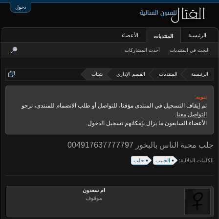
دخول
الرئيسية
الأعضاء
المنتديات
البحث في المنتديات
أحدث المشاركات
الرئيسية
المنتديات
القسم الإداري
شتات
تنويه:
تم إيقاف التسجيل في المنتدى مؤقتا، للتواصل أو طلب الانضمام للمنتدى، نرجو
التواصل معنا
.
الأعضاء السابقون ما يزال بإمكانهم تسجيل الدخول.
جلب محبة الناس بالبخور 004917637777797
الكلمات الدلالية:
الحبيب
جلب
ام سعدون
موقوف