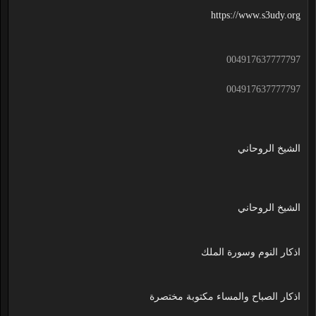
https://www.s3udy.org
004917637777797
004917637777797
الشيخ الروحاني
الشيخ الروحاني
اذكار النوم وسورة الملك
اذكار الصباح والمساء مكتوبة مختصرة