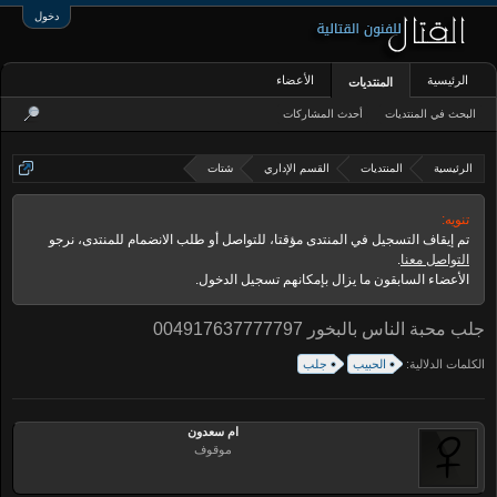
دخول
الرئيسية
الأعضاء
المنتديات
البحث في المنتديات
أحدث المشاركات
الرئيسية
المنتديات
القسم الإداري
شتات
تنويه:
تم إيقاف التسجيل في المنتدى مؤقتا، للتواصل أو طلب الانضمام للمنتدى، نرجو
التواصل معنا
.
الأعضاء السابقون ما يزال بإمكانهم تسجيل الدخول.
جلب محبة الناس بالبخور 004917637777797
الكلمات الدلالية:
الحبيب
جلب
ام سعدون
موقوف