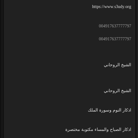
https://www.s3udy.org
004917637777797
004917637777797
الشيخ الروحاني
الشيخ الروحاني
اذكار النوم وسورة الملك
اذكار الصباح والمساء مكتوبة مختصرة