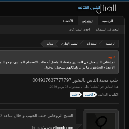
الرئيسية
الأعضاء
المنتديات
البحث في المنتديات
أحدث المشاركات
الرئيسية
المنتديات
القسم الإداري
شتات
تنويه:
تم إيقاف التسجيل في المنتدى مؤقتا، للتواصل أو طلب الانضمام للمنتدى، نرجو
التو
الأعضاء السابقون ما يزال بإمكانهم تسجيل الدخول.
جلب محبة الناس بالبخور 004917637777797
هذا النقاش في '
شتات
' بدأه
ام سعدون
،
.
الكلمات الدلالية:
الحبيب
جلب
الشيخ الروحاني جلب الحبيب و خلال ساعة 00491634511222 لجلب الحبيب
https://www.eljnoub.com