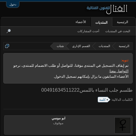
دخول
الرئيسية
الأعضاء
المنتديات
البحث في المنتديات
أحدث المشاركات
الرئيسية
المنتديات
القسم الإداري
شتات
تنويه:
تم إيقاف التسجيل في المنتدى مؤقتا، للتواصل أو طلب الانضمام للمنتدى، نرجو
التواصل معنا
.
الأعضاء السابقون ما يزال بإمكانهم تسجيل الدخول.
طلسم جلب النساء باللمس00491634511222
الكلمات الدلالية:
كلمة
ابو موسي
موقوف