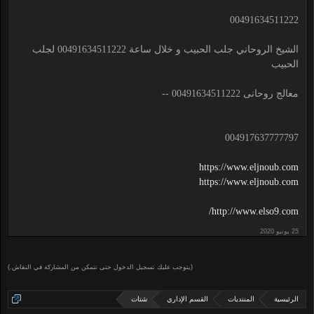
00491634511222
الشيخ الروحاني جلب الحبيب و خلال ساعة 00491634511222 لجلب
الحبيب
معالج روحانى 00491634511222 --
004917637777797
https://www.eljnoub.com
https://www.eljnoub.com
http://www.elso9.com/
(يتوجب عليك تسجيل الدخول حتى تتمكن من المشاركة في النقاش.)
الرئيسية
المنتديات
القسم الإداري
شتات