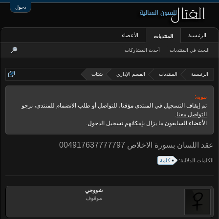
دخول
الرئيسية
الأعضاء
المنتديات
البحث في المنتديات
أحدث المشاركات
الرئيسية
المنتديات
القسم الإداري
شتات
تنويه:
تم إيقاف التسجيل في المنتدى مؤقتا، للتواصل أو طلب الانضمام للمنتدى، نرجو
التواصل معنا
.
الأعضاء السابقون ما يزال بإمكانهم تسجيل الدخول.
عقد اللسان بسورة الاخلاص 004917637777797
الكلمات الدلالية:
كلمة
شووجي
موقوف