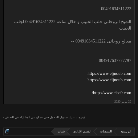
00491634511222
الشيخ الروحاني جلب الحبيب و خلال ساعة 00491634511222 لجلب
الحبيب
معالج روحانى 00491634511222 --
004917637777797
https://www.eljnoub.com
https://www.eljnoub.com
http://www.elso9.com/
(يتوجب عليك تسجيل الدخول حتى تتمكن من المشاركة في النقاش.)
الرئيسية
المنتديات
القسم الإداري
شتات