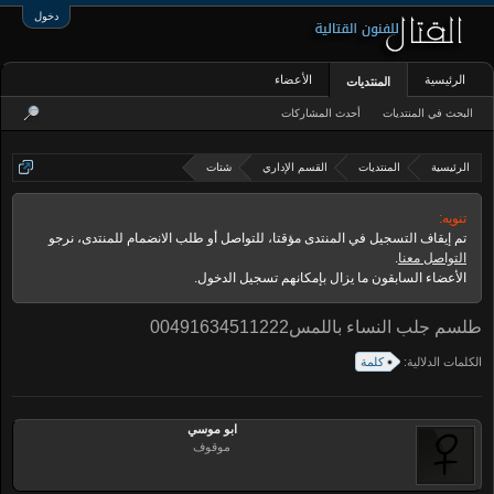
دخول
الرئيسية
الأعضاء
المنتديات
البحث في المنتديات
أحدث المشاركات
الرئيسية
المنتديات
القسم الإداري
شتات
تنويه:
تم إيقاف التسجيل في المنتدى مؤقتا، للتواصل أو طلب الانضمام للمنتدى، نرجو
التواصل معنا
.
الأعضاء السابقون ما يزال بإمكانهم تسجيل الدخول.
طلسم جلب النساء باللمس00491634511222
الكلمات الدلالية:
كلمة
ابو موسي
موقوف