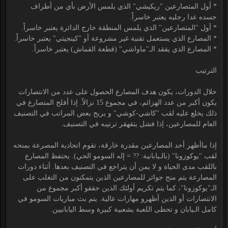
* أول المتصارعين "ريكيشي" الذي يلمس الأرض بأي من أطراف
جسده عدا رجليه يعتبر خاسراً.
* أول "المتصارعين" الذي يلمس المنطقة خارج الدائرة يعتبر خاسراً.
* المصارع الذي يستعمل تقنية غير مشروعة أو "كينجيتي" يعتبر خاسراً.
* المصارع الذي يفقد الـ"ماواشي" (قطعة القماش) يعتبر خاسراً.
الترتيب
خلال الدورات، يكون هدف المصارع الحصول على عدد من الانتصارات
يكون أكبر من عدد الهزائم، في مجموع 15 نزالاً. إذا أفلح المتصارع في
ذلك يخلع عليه لقب "كاشي-كوشي" و يربح بعض المراتب في التصنيف
العام للمصارعين، إذا فشل يتقهقر ترتيبه في التصنيف.
إذا ماأظهر أحد المصارعين مقدرة خارقة، تقوم اتحادية المصرعة بمنحه
لقب "يوكوزونا" (بالـيابانية: ?? = إله السومو الحي). يحتفظ المصارع
باللقب مدى الحياة و لا يمن أن يتراجع في التصنيف بعدها. أثناء دورات
المصارعة يتم منح جوائر للمصارعين الذين يتمكنون من التغلب على
الـ"يوكوزونا"، كما يتم تكريم أولئك الذين حققو أكبر مجموع من
الانتصارات أو الذين أظهرو مهارات عالية. يتم بث مباريات السومو في
كامل الـيابان و تحظى اللعبة بشعبية كبيرة وسط اليابانيين.