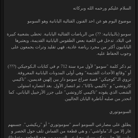
السلام عليكم ورحمه الله وبركاته
موضوع اليوم هو عن احد الفنون القتالية اليابانية وهو السومو
سومو (بالـيابانية: ??) من الرياضات القتالية اليابانية. تحظى بشعبية كبيرة
في البلاد. تدخل في اللعبة بعض الطقوس اليابانية القديمة، ويعتبرها
اليابانيون أكثر من مجرد رياضة عادية، فهي تقليد وتراث يجمعون على
وجوب الحفاظ عليه.
تم ذكر كلمة "سومو" لأول مرة سنة 712 م في كتابات الـكوجيكي (???)
أو "وقائع الأحداث القديمة" وهي أولى المدونات اليابانية المعروفة.
تروي الـ"كوجيكي" قصة صراع سومو دار بين إلهين قديمين، "تاكيمي
كازوتشي" و "تاكيمي ناكاتا"، ثم انتصار الأول. بعد انتصاره استولى
الشعب الذي يقوده "تاكيمي كازوتشي" على جزر الأرخبيل الياباني، كما
انحدر من صلبه أباطرة اليابان الحاليين.
السوموتوري
يطلق على مصارعي السومو اسم "سوموتوري" أو "ريكيشي". جسمهم
عار إلا من الـ"ماواشي"، و هي قطعة من القماش تلف حول الخصر و
مابين الأرجل. يمكن مسك مصارعي السومو من هذه القطعة، وعدا ذلك