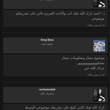
د / احمد بارك الله فيك انت والاخت العزيزه فاتن على تشريفكم
موضوعى
King Ebra
عضو جديد
موضوع ممتاز ومعلومات ممتاز
مشكووووووووووور
جزاك الله خير
mohamedali
مشرف عام
بارك الله فيك كابتن كينج على تشريفك موضوعى البسيط