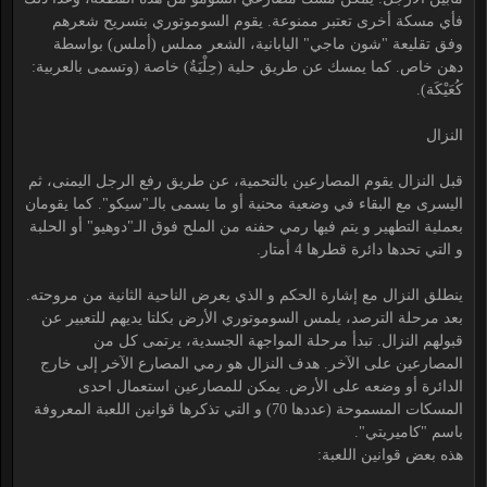
فأي مسكة أخرى تعتبر ممنوعة. يقوم السوموتوري بتسريح شعرهم
وفق تقليعة "شون ماجي" اليابانية، الشعر مملس (أملس) بواسطة
دهن خاص. كما يمسك عن طريق حلية (حِلْيَةٌ) خاصة (وتسمى بالعربية:
كُعَيْكَة).
النزال
قبل النزال يقوم المصارعين بالتحمية، عن طريق رفع الرجل اليمنى، ثم
اليسرى مع البقاء في وضعية محنية أو ما يسمى بالـ"سيكو". كما يقومان
بعملية التطهير و يتم فيها رمي حفنه من الملح فوق الـ"دوهيو" أو الحلبة
و التي تحدها دائرة قطرها 4 أمتار.
ينطلق النزال مع إشارة الحكم و الذي يعرض الناحية الثانية من مروحته.
بعد مرحلة الترصد، يلمس السوموتوري الأرض بكلتا يديهم للتعبير عن
قبولهم النزال. تبدأ مرحلة المواجهة الجسدية، يرتمى كل من
المصارعين على الآخر. هدف النزال هو رمي المصارع الآخر إلى خارج
الدائرة أو وضعه على الأرض. يمكن للمصارعين استعمال احدى
المسكات المسموحة (عددها 70) و التي تذكرها قوانين اللعبة المعروفة
باسم "كاميريتي".
هذه بعض قوانين اللعبة: