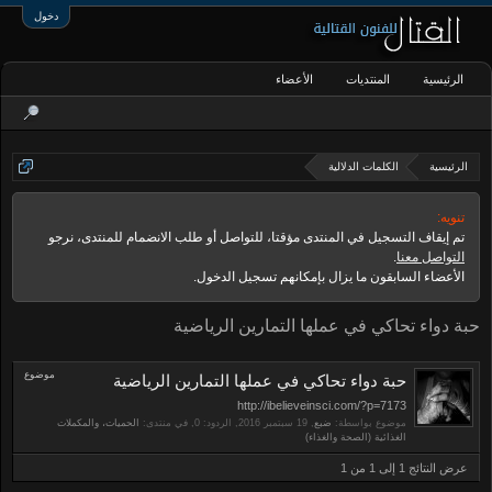
دخول
الرئيسية
المنتديات
الأعضاء
الرئيسية
الكلمات الدلالية
تنويه:
تم إيقاف التسجيل في المنتدى مؤقتا، للتواصل أو طلب الانضمام للمنتدى، نرجو
التواصل معنا
.
الأعضاء السابقون ما يزال بإمكانهم تسجيل الدخول.
حبة دواء تحاكي في عملها التمارين الرياضية
موضوع
حبة دواء تحاكي في عملها التمارين الرياضية
http://ibelieveinsci.com/?p=7173
موضوع بواسطة:
ضبع
,
, الردود: 0, في منتدى:
الحميات، والمكملات
الغذائية (الصحة والغذاء)
عرض النتائج 1 إلى 1 من 1