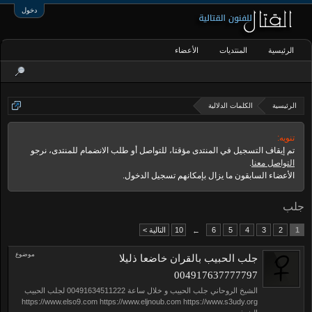
دخول
الرئيسية
المنتديات
الأعضاء
الرئيسية
الكلمات الدلالية
تنويه:
تم إيقاف التسجيل في المنتدى مؤقتا، للتواصل أو طلب الانضمام للمنتدى، نرجو
التواصل معنا
.
الأعضاء السابقون ما يزال بإمكانهم تسجيل الدخول.
جلب
1
2
3
4
5
6
10
التالية >
←
موضوع
جلب الحبيب بالقران خاضعا ذليلا
004917637777797
الشيخ الروحاني جلب الحبيب و خلال ساعة 00491634511222 لجلب الحبيب
https://www.elso9.com https://www.eljnoub.com https://www.s3udy.org