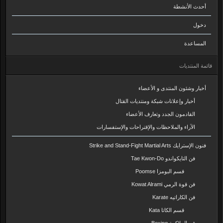
أحدث الأنشطة
دخول
المساعدة
قائمة المنتديات
أخبار وشئون المنتدى و الأعضاء
أخبار وإعلانات شبكة ومنتديات القتال
القادمون الجدد وتعارف الأعضاء
الآراء والملاحظات والإقتراحات والإستفسارات
فنون الإسترايك Strike and Stand-Fight Martial Arts
فن التايكواندو Tae Kwon-Do
قسم البومزا Poomse
فن قوة الرمي Kowat Alrami
فن الكاراتيه Karate
قسم الكاتا Kata