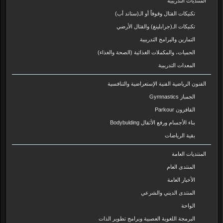
المنتديات التدريبية
تكنيكات القتال وقوفاً أو الـ(ستاند أب)
تكنيكات الـ(جرابلينغ) والقتال الأرضي
التمارين والبرامج التدريبية
الحميات، والمكملات الغذائية (الصحة والغذاء)
المعدات التدريبية
الفنون الرياضية الفنية الإستعراضية والتنافسية
الجمباز Gymnastics
القافزون Parkour
بناء الأجسام ورفع الأثقال Bodybulding
بقية الرياضات
المنتديات العامة
المنتدى العام
الأخبار العامة
المنتدى الديني والشرعي
الواحة
البرمجة اللغوية العصبية وبرامج تطوير الذات