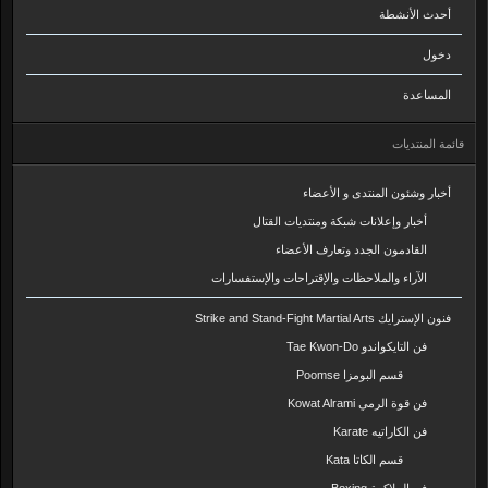
أحدث الأنشطة
دخول
المساعدة
قائمة المنتديات
أخبار وشئون المنتدى و الأعضاء
أخبار وإعلانات شبكة ومنتديات القتال
القادمون الجدد وتعارف الأعضاء
الآراء والملاحظات والإقتراحات والإستفسارات
فنون الإسترايك Strike and Stand-Fight Martial Arts
فن التايكواندو Tae Kwon-Do
قسم البومزا Poomse
فن قوة الرمي Kowat Alrami
فن الكاراتيه Karate
قسم الكاتا Kata