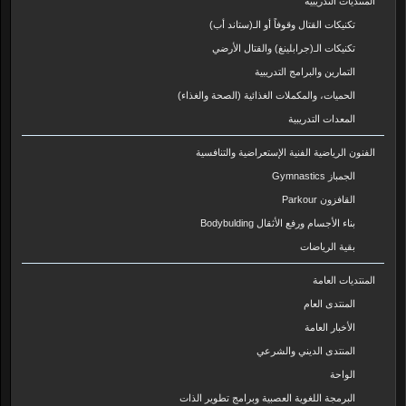
المنتديات التدريبية
تكنيكات القتال وقوفاً أو الـ(ستاند أب)
تكنيكات الـ(جرابلينغ) والقتال الأرضي
التمارين والبرامج التدريبية
الحميات، والمكملات الغذائية (الصحة والغذاء)
المعدات التدريبية
الفنون الرياضية الفنية الإستعراضية والتنافسية
الجمباز Gymnastics
القافزون Parkour
بناء الأجسام ورفع الأثقال Bodybulding
بقية الرياضات
المنتديات العامة
المنتدى العام
الأخبار العامة
المنتدى الديني والشرعي
الواحة
البرمجة اللغوية العصبية وبرامج تطوير الذات