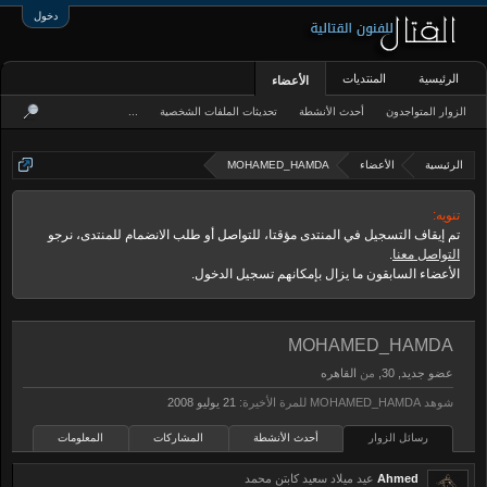
دخول
الرئيسية
المنتديات
الأعضاء
الزوار المتواجدون
أحدث الأنشطة
تحديثات الملفات الشخصية
...
الرئيسية
الأعضاء
MOHAMED_HAMDA
تنويه:
تم إيقاف التسجيل في المنتدى مؤقتا، للتواصل أو طلب الانضمام للمنتدى، نرجو
التواصل معنا
.
الأعضاء السابقون ما يزال بإمكانهم تسجيل الدخول.
MOHAMED_HAMDA
عضو جديد
, 30,
من
القاهره
شوهد MOHAMED_HAMDA للمرة الأخيرة:
رسائل الزوار
أحدث الأنشطة
المشاركات
المعلومات
Ahmed
عيد ميلاد سعيد كابتن محمد