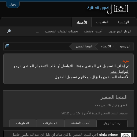
دخول
الرئيسية
المنتديات
الأعضاء
الزوار المتواجدون
أحدث الأنشطة
تحديثات الملفات الشخصية
...
الرئيسية
الأعضاء
النينجا الصغير
تنويه:
تم إيقاف التسجيل في المنتدى مؤقتا، للتواصل أو طلب الانضمام للمنتدى، نرجو
التواصل معنا
.
الأعضاء السابقون ما يزال بإمكانهم تسجيل الدخول.
النينجا الصغير
عضو جديد
, 26,
من
مكه
شوهد النينجا الصغير للمرة الأخيرة:
رسائل الزوار
أحدث الأنشطة
المشاركات
المعلومات
ninja prince
اخي النينجا الصغير اذا كان هناك اي دليل ان عبدالله ماينور حاصل