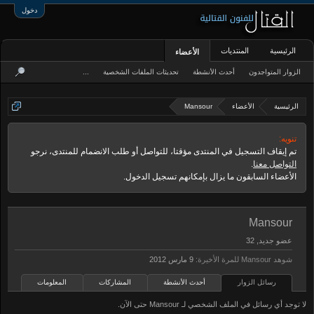
دخول
الرئيسية
المنتديات
الأعضاء
الزوار المتواجدون
أحدث الأنشطة
تحديثات الملفات الشخصية
...
الرئيسية
الأعضاء
Mansour
تنويه:
تم إيقاف التسجيل في المنتدى مؤقتا، للتواصل أو طلب الانضمام للمنتدى، نرجو
التواصل معنا
.
الأعضاء السابقون ما يزال بإمكانهم تسجيل الدخول.
Mansour
عضو جديد
, 32
شوهد Mansour للمرة الأخيرة:
رسائل الزوار
أحدث الأنشطة
المشاركات
المعلومات
لا توجد أي رسائل في الملف الشخصي لـ Mansour حتى الآن.