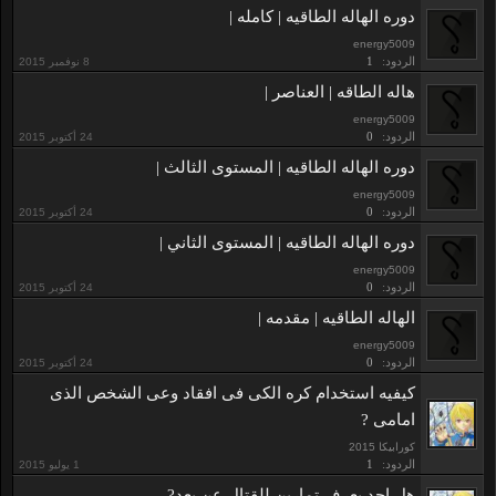
دوره الهاله الطاقيه | كامله |
energy5009
الردود:
1
هاله الطاقه | العناصر |
energy5009
الردود:
0
دوره الهاله الطاقيه | المستوى الثالث |
energy5009
الردود:
0
دوره الهاله الطاقيه | المستوى الثاني |
energy5009
الردود:
0
الهاله الطاقيه | مقدمه |
energy5009
الردود:
0
ﻛﻴﻔﻴﻪ ﺍﺳﺘﺨﺪﺍﻡ ﻛﺮﻩ ﺍﻟﻜﻰ ﻓﻰ ﺍﻓﻘﺎﺩ ﻭﻋﻰ ﺍﻟﺸﺨﺺ ﺍﻟﺬﻯ
ﺍﻣﺎﻣﻰ ?
ﻛﻮﺭﺍﺑﻴﻜﺎ 2015
الردود:
1
ﻫﻞ ﺍﺣﺪ ﻳﻌﺮﻑ ﺗﻤﺎﺭﻳﻦ ﻟﻠﻘﺘﺎﻝ ﻋﻦ ﺑﻌﺪ?