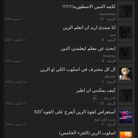
لكمه التنين الاسطوريه!!!!!!!
hamzaninja
الردود:
15
انا مبتدئ اريد ان اتعلم الرين
gax
الردود:
0
ابحث عن معلم ليعلمني النين
Shaimaa
الردود:
0
ال كل محترف في اسلوب الكي او الرين
BEGTA
الردود:
1
كيف يمكنني ان اطير
الاندرتيكر
...
2
الردود:
21
أستعراض لقوة الرين أتفرج على القوه :ْXD
مدرب الكى كونج
الردود:
1
اسلوب الرين (الجزء الخامس)